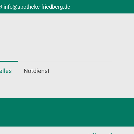
info@apotheke-friedberg.de
elles
Notdienst